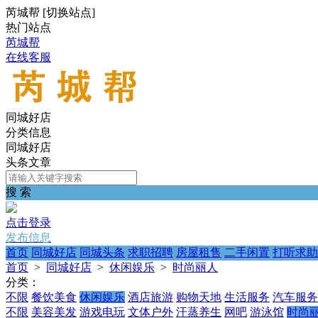
芮城帮
[
切换站点
]
热门站点
芮城帮
在线客服
同城好店
分类信息
同城好店
头条文章
搜 索
点击登录
发布信息
首页
同城好店
同城头条
求职招聘
房屋租售
二手闲置
打听求助
首页
>
同城好店
>
休闲娱乐
>
时尚丽人
分类：
不限
餐饮美食
休闲娱乐
酒店旅游
购物天地
生活服务
汽车服务
不限
美容美发
游戏电玩
文体户外
汗蒸养生
网吧
游泳馆
时尚