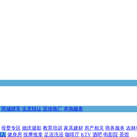
芮城拼车
生意转让
宣传推广
本地服务
母婴专区
婚庆摄影
教育培训
家具建材
房产相关
商务服务
农林
丽人
健身房
按摩推拿
足浴洗浴
咖啡厅
KTV
酒吧
电影院
茶馆