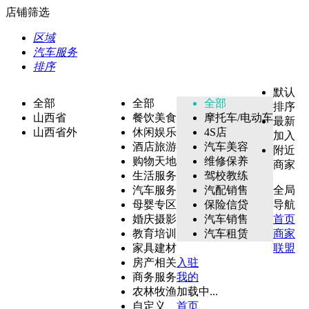
店铺筛选
区域
汽车服务
排序
默认
全部
全部
全部
排序
山西省
餐饮美食
摩托车/电动车
最新
山西省外
休闲娱乐
4S店
加入
酒店旅游
汽车美容
附近
购物天地
维修保养
商家
生活服务
驾校教练
汽车服务
汽配销售
全局
母婴专区
保险信贷
导航
婚庆摄影
汽车销售
首页
教育培训
汽车租赁
商家
家具建材
联盟
房产相关
入驻
商务服务
我的
农林牧渔
加载中...
自定义
首页