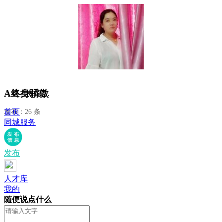
A终身骄傲
正在加载...
首页
发布：26 条
同城服务
发布
人才库
我的
随便说点什么