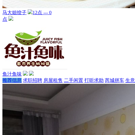
马大姐饺子
12点 --- 0
点
鱼汁鱼味
推荐信息
求职招聘
房屋租售
二手闲置
打听求助
芮城拼车
生意