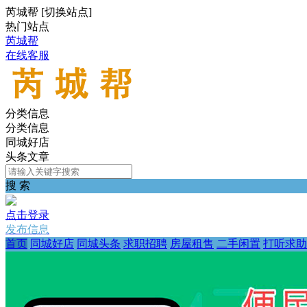
芮城帮
[
切换站点
]
热门站点
芮城帮
在线客服
分类信息
分类信息
同城好店
头条文章
搜 索
点击登录
发布信息
首页
同城好店
同城头条
求职招聘
房屋租售
二手闲置
打听求助