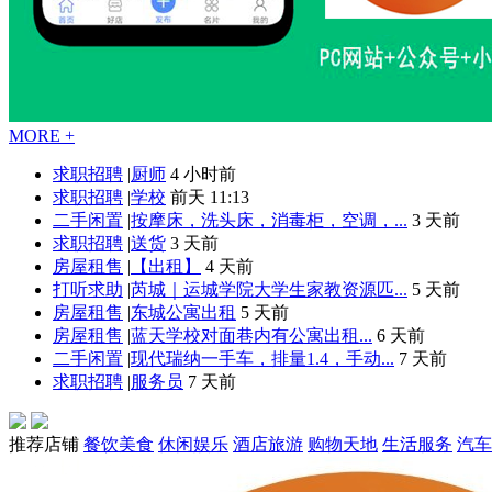
MORE +
求职招聘
|
厨师
4 小时前
求职招聘
|
学校
前天 11:13
二手闲置
|
按摩床，洗头床，消毒柜，空调，...
3 天前
求职招聘
|
送货
3 天前
房屋租售
|
【出租】
4 天前
打听求助
|
芮城｜运城学院大学生家教资源匹...
5 天前
房屋租售
|
东城公寓出租
5 天前
房屋租售
|
蓝天学校对面巷内有公寓出租...
6 天前
二手闲置
|
现代瑞纳一手车，排量1.4，手动...
7 天前
求职招聘
|
服务员
7 天前
推荐店铺
餐饮美食
休闲娱乐
酒店旅游
购物天地
生活服务
汽车