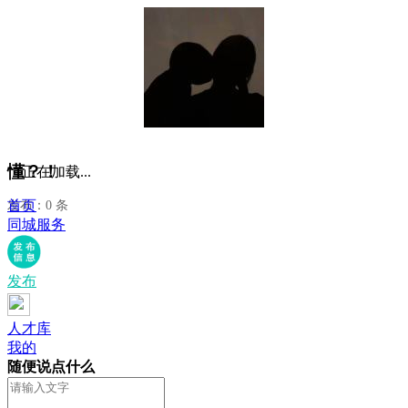
懂？！
正在加载...
首页
发布：0 条
同城服务
发布
人才库
我的
随便说点什么