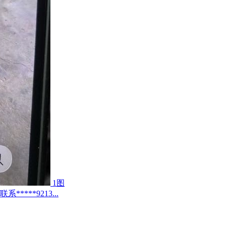
1图
***9213...