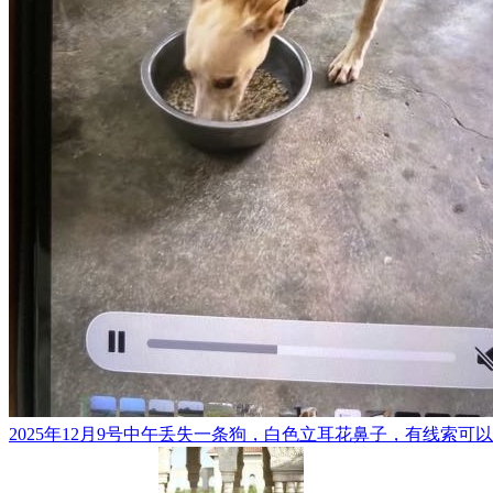
2025年12月9号中午丢失一条狗，白色立耳花鼻子，有线索可以联系**