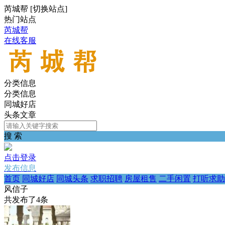
芮城帮
[
切换站点
]
热门站点
芮城帮
在线客服
分类信息
分类信息
同城好店
头条文章
搜 索
点击登录
发布信息
首页
同城好店
同城头条
求职招聘
房屋租售
二手闲置
打听求助
风信子
共发布了
4
条