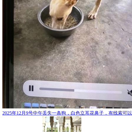
2025年12月9号中午丢失一条狗，白色立耳花鼻子，有线索可以联系**