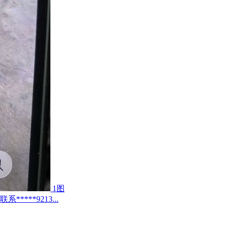
1图
***9213...