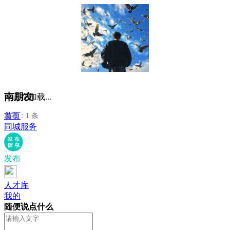
南朋友
正在加载...
首页
发布：1 条
同城服务
发布
人才库
我的
随便说点什么